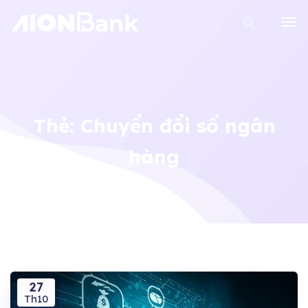
Thẻ:
Chuyển đổi số ngân
hàng
27
Th10