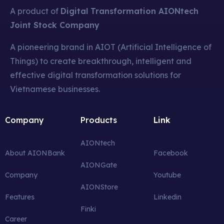
A product of
Digital Transformation AIONtech
Joint Stock Company
A pioneering brand in AIOT (Artificial Intelligence of
Things) to create breakthrough, intelligent and
effective digital transformation solutions for
Vietnamese businesses.
Company
Products
Link
AIONt
ech
About AIONBank
Facebook
AIONGate
Company
Youtube
AIONStore
Features
Linkedin
Finki
Career