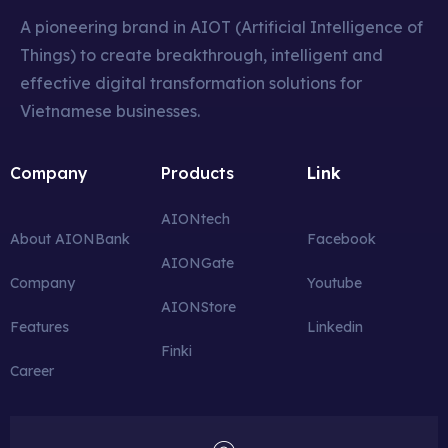
A pioneering brand in AIOT (Artificial Intelligence of
Things) to create breakthrough, intelligent and
effective digital transformation solutions for
Vietnamese businesses.
Company
Products
Link
AIONt
ech
About AIONBank
Facebook
AIONGate
Company
Youtube
AIONStore
Features
Linkedin
Finki
Career